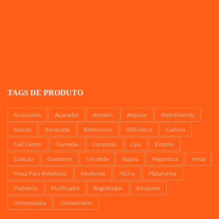
TAGS DE PRODUTO
Acessórios
Aparador
Armário
Arquivo
Atendimento
Balcão
Banqueta
Bebedouro
Biblioteca
Cadeira
Call Center
Conexão
Conjunto
Cpu
Estante
Estação
Gaveteiro
Gôndola
Itapoa
Mapoteca
Mesa
Mesa Para Refeitório
Moderate
Nicho
Plataforma
Prateleira
Purificador
Registrador
Roupeiro
Universitária
Universitário