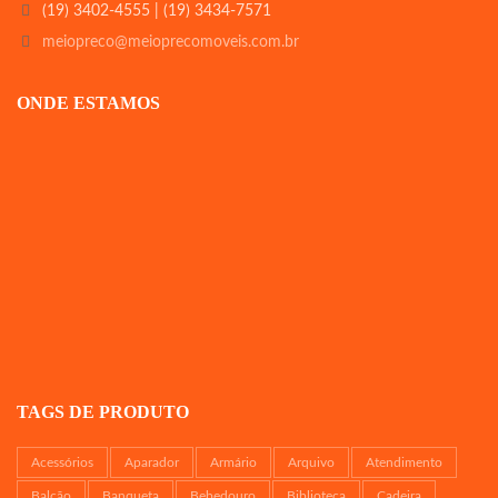
(19) 3402-4555 | (19) 3434-7571
meiopreco@meioprecomoveis.com.br
ONDE ESTAMOS
TAGS DE PRODUTO
Acessórios
Aparador
Armário
Arquivo
Atendimento
Balcão
Banqueta
Bebedouro
Biblioteca
Cadeira