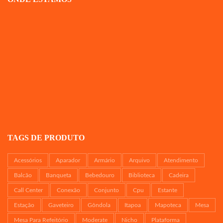
TAGS DE PRODUTO
Acessórios
Aparador
Armário
Arquivo
Atendimento
Balcão
Banqueta
Bebedouro
Biblioteca
Cadeira
Call Center
Conexão
Conjunto
Cpu
Estante
Estação
Gaveteiro
Gôndola
Itapoa
Mapoteca
Mesa
Mesa Para Refeitório
Moderate
Nicho
Plataforma