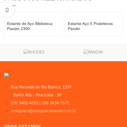
Estante de Aço Biblioteca
Estante Aço 5 Prateleiras
Pandin 2300
Pandin
Rua Visconde do Rio Branco, 1399
Bairro Alto - Piracicaba - SP
(19) 3402-4555 | (19) 3434-7571
meiopreco@meioprecomoveis.com.br
ONDE ESTAMOS