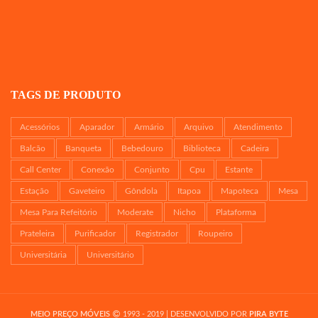
TAGS DE PRODUTO
Acessórios
Aparador
Armário
Arquivo
Atendimento
Balcão
Banqueta
Bebedouro
Biblioteca
Cadeira
Call Center
Conexão
Conjunto
Cpu
Estante
Estação
Gaveteiro
Gôndola
Itapoa
Mapoteca
Mesa
Mesa Para Refeitório
Moderate
Nicho
Plataforma
Prateleira
Purificador
Registrador
Roupeiro
Universitária
Universitário
MEIO PREÇO MÓVEIS
1993 - 2019 | DESENVOLVIDO POR
PIRA BYTE