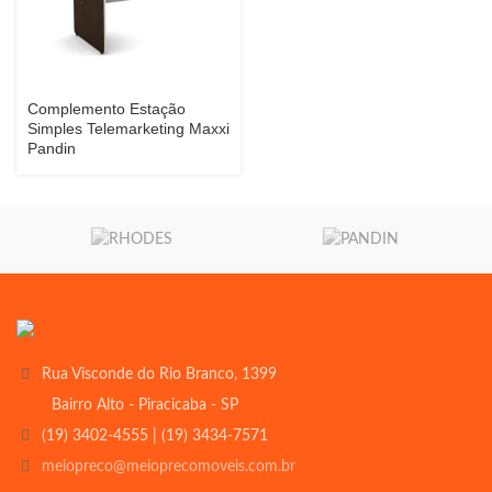
Complemento Estação
Simples Telemarketing Maxxi
Pandin
Rua Visconde do Rio Branco, 1399
Bairro Alto - Piracicaba - SP
(19) 3402-4555 | (19) 3434-7571
meiopreco@meioprecomoveis.com.br