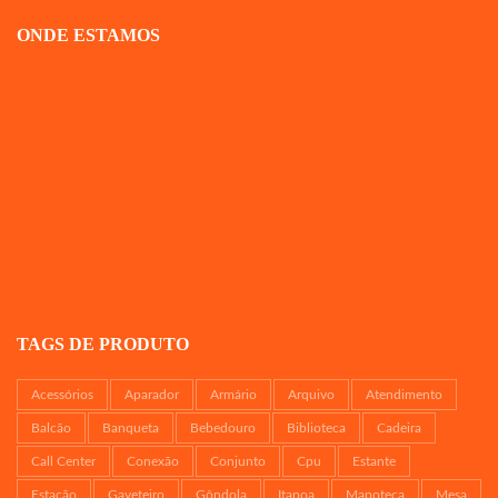
ONDE ESTAMOS
TAGS DE PRODUTO
Acessórios
Aparador
Armário
Arquivo
Atendimento
Balcão
Banqueta
Bebedouro
Biblioteca
Cadeira
Call Center
Conexão
Conjunto
Cpu
Estante
Estação
Gaveteiro
Gôndola
Itapoa
Mapoteca
Mesa