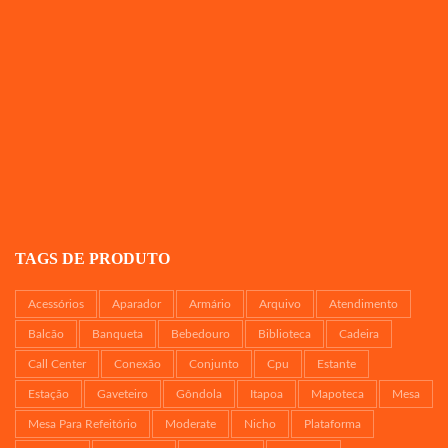
TAGS DE PRODUTO
Acessórios
Aparador
Armário
Arquivo
Atendimento
Balcão
Banqueta
Bebedouro
Biblioteca
Cadeira
Call Center
Conexão
Conjunto
Cpu
Estante
Estação
Gaveteiro
Gôndola
Itapoa
Mapoteca
Mesa
Mesa Para Refeitório
Moderate
Nicho
Plataforma