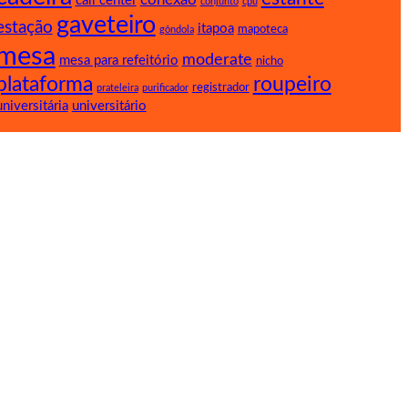
call center
conjunto
cpu
gaveteiro
estação
itapoa
mapoteca
gôndola
mesa
moderate
mesa para refeitório
nicho
plataforma
roupeiro
registrador
prateleira
purificador
universitária
universitário