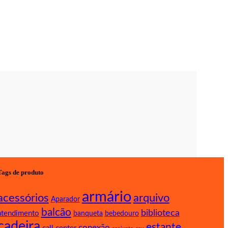
Tags de produto
armário
arquivo
acessórios
Aparador
balcão
biblioteca
atendimento
banqueta
bebedouro
cadeira
estante
conexão