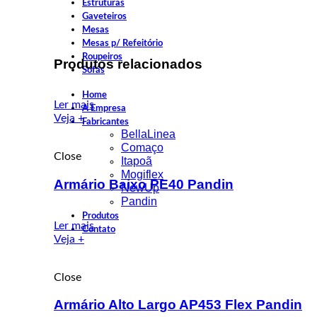
Estruturas
Gaveteiros
Mesas
Mesas p/ Refeitório
Roupeiros
Produtos relacionados
Sofás
Home
Ler mais
A Empresa
Veja +
Fabricantes
BellaLinea
Comaço
Close
Itapoã
Mogiflex
Armário Baixo PE40 Pandin
NewUp
Pandin
Produtos
Ler mais
Contato
Veja +
Close
Armário Alto Largo AP453 Flex Pandin