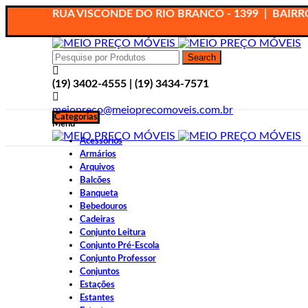
RUA VISCONDE DO RIO BRANCO - 1399 | BAIRRO
Search
(19) 3402-4555 | (19) 3434-7571
meiopreco@meioprecomoveis.com.br
Categorias
Menu
Acessórios
Armários
Arquivos
Balcões
Ampliar
Banqueta
Bebedouros
Cadeiras
Conjunto Leitura
Conjunto Pré-Escola
Conjunto Professor
Conjuntos
Estações
Estantes