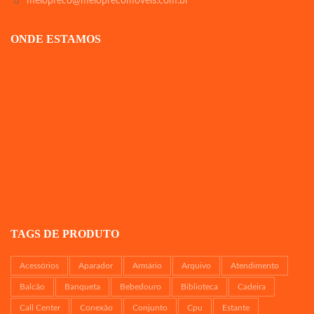
meiopreco@meioprecomoveis.com.br
ONDE ESTAMOS
TAGS DE PRODUTO
Acessórios
Aparador
Armário
Arquivo
Atendimento
Balcão
Banqueta
Bebedouro
Biblioteca
Cadeira
Call Center
Conexão
Conjunto
Cpu
Estante