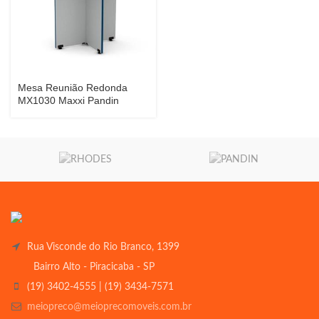
Mesa Reunião Redonda
MX1030 Maxxi Pandin
Rua Visconde do Rio Branco, 1399
Bairro Alto - Piracicaba - SP
(19) 3402-4555 | (19) 3434-7571
meiopreco@meioprecomoveis.com.br