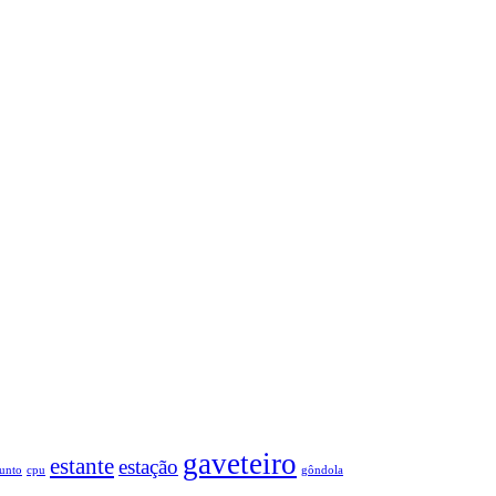
gaveteiro
estante
estação
unto
cpu
gôndola