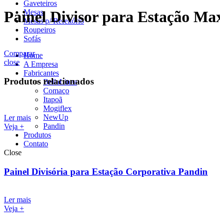
Gaveteiros
Mesas
Painel Divisor para Estação Ma
Mesas p/ Refeitório
Roupeiros
Sofás
Comparar
Home
close
A Empresa
Fabricantes
Produtos relacionados
BellaLinea
Comaço
Itapoã
Mogiflex
NewUp
Ler mais
Pandin
Veja +
Produtos
Contato
Close
Painel Divisória para Estação Corporativa Pandin
Ler mais
Veja +