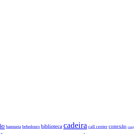
cadeira
ão
biblioteca
conexão
call center
banqueta
bebedouro
conj