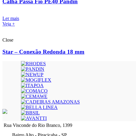
Calha Passa Fio PE40 Pandin
Ler mais
Veja +
Close
Star – Conexão Redonda 18 mm
Rua Visconde do Rio Branco, 1399
Bairro Alto - Piracicaba - SP