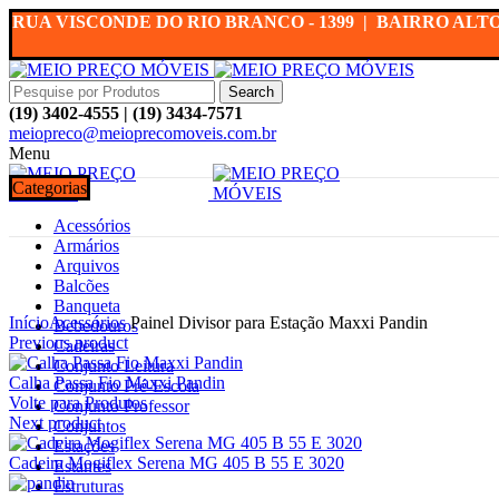
RUA VISCONDE DO RIO BRANCO - 1399 | BAIRRO ALTO
Search
(19) 3402-4555 | (19) 3434-7571
meiopreco@meioprecomoveis.com.br
Menu
Categorias
Acessórios
Armários
Arquivos
Balcões
Ampliar
Banqueta
Início
Acessórios
Painel Divisor para Estação Maxxi Pandin
Bebedouros
Previous product
Cadeiras
Conjunto Leitura
Calha Passa Fio Maxxi Pandin
Conjunto Pré-Escola
Volte para Produtos
Conjunto Professor
Next product
Conjuntos
Estações
Cadeira Mogiflex Serena MG 405 B 55 E 3020
Estantes
Estruturas