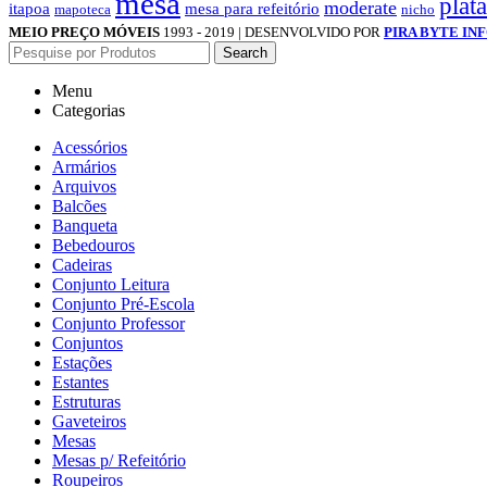
mesa
plat
moderate
itapoa
mesa para refeitório
mapoteca
nicho
MEIO PREÇO MÓVEIS
1993 - 2019 | DESENVOLVIDO POR
PIRA BYTE IN
Search
Menu
Categorias
Acessórios
Armários
Arquivos
Balcões
Banqueta
Bebedouros
Cadeiras
Conjunto Leitura
Conjunto Pré-Escola
Conjunto Professor
Conjuntos
Estações
Estantes
Estruturas
Gaveteiros
Mesas
Mesas p/ Refeitório
Roupeiros