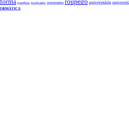
aforma
roupeiro
universitária
universit
registrador
prateleira
purificador
FORMÁTICA