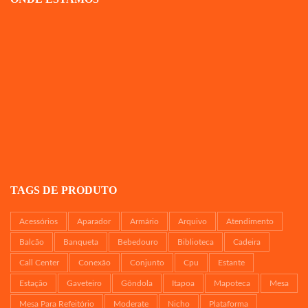
TAGS DE PRODUTO
Acessórios
Aparador
Armário
Arquivo
Atendimento
Balcão
Banqueta
Bebedouro
Biblioteca
Cadeira
Call Center
Conexão
Conjunto
Cpu
Estante
Estação
Gaveteiro
Gôndola
Itapoa
Mapoteca
Mesa
Mesa Para Refeitório
Moderate
Nicho
Plataforma