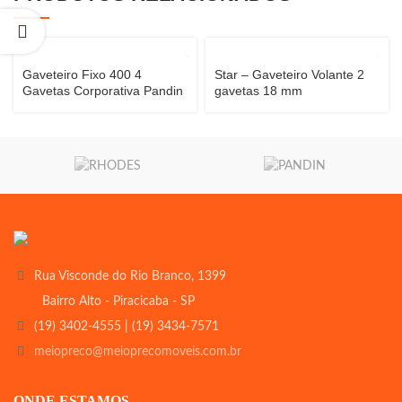
Gaveteiro Fixo 400 4
Star – Gaveteiro Volante 2
Gavetas Corporativa Pandin
gavetas 18 mm
Rua Visconde do Rio Branco, 1399
Bairro Alto - Piracicaba - SP
(19) 3402-4555 | (19) 3434-7571
meiopreco@meioprecomoveis.com.br
ONDE ESTAMOS