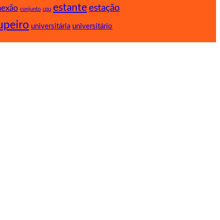
estante
estação
nexão
conjunto
cpu
upeiro
universitária
universitário