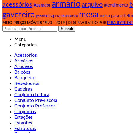
armário
arquivo
acessórios
b
atendimento
Aparador
mesa
gaveteiro
itapoa
mesa para refeitó
mapoteca
gôndola
MEIO PREÇO MÓVEIS
1993 - 2019 | DESENVOLVIDO POR
PIRA BYTE I
Search
Menu
Categorias
Acessórios
Armários
Arquivos
Balcões
Banqueta
Bebedouros
Cadeiras
Conjunto Leitura
Conjunto Pré-Escola
Conjunto Professor
Conjuntos
Estações
Estantes
Estruturas