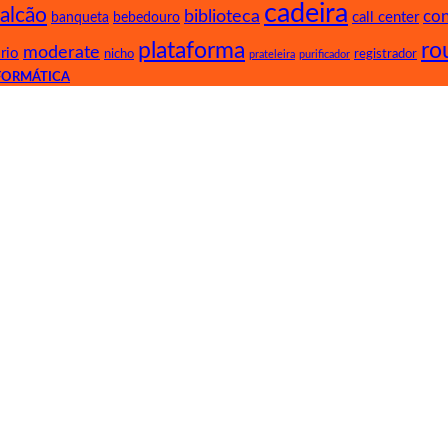
cadeira
alcão
biblioteca
co
call center
banqueta
bebedouro
plataforma
ro
moderate
rio
nicho
registrador
prateleira
purificador
NFORMÁTICA