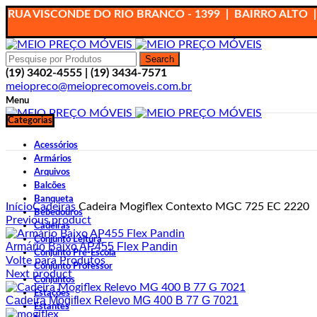
RUA VISCONDE DO RIO BRANCO - 1399 | BAIRRO ALTO |
Search
(19) 3402-4555 | (19) 3434-7571
meiopreco@meioprecomoveis.com.br
Menu
Categorias
Acessórios
Armários
Arquivos
Balcões
Ampliar
Banqueta
Início
Cadeiras
Cadeira Mogiflex Contexto MGC 725 EC 2220
Bebedouros
Previous product
Cadeiras
Conjunto Leitura
Armário Baixo AP455 Flex Pandin
Conjunto Pré-Escola
Volte para Produtos
Conjunto Professor
Next product
Conjuntos
Estações
Cadeira Mogiflex Relevo MG 400 B 77 G 7021
Estantes