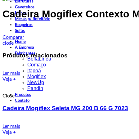
Estruturas
Gaveteiros
Cadeira Mogiflex Contexto 
Mesas
Mesas p/ Refeitório
Roupeiros
Sofás
Comparar
Home
close
A Empresa
Fabricantes
Produtos relacionados
BellaLinea
Comaço
Itapoã
Ler mais
Mogiflex
Veja +
NewUp
Pandin
Produtos
Close
Contato
Cadeira Mogiflex Seleta MG 200 B 66 G 7023
Ler mais
Veja +