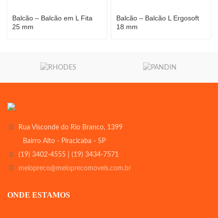
Balcão – Balcão em L Fita
Balcão – Balcão L Ergosoft
25 mm
18 mm
Rua Visconde do Rio Branco, 1399
Bairro Alto - Piracicaba - SP
(19) 3402-4555 | (19) 3434-7571
meiopreco@meioprecomoveis.com.br
ONDE ESTAMOS