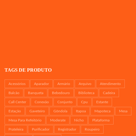
TAGS DE PRODUTO
Acessórios
Aparador
Armário
Arquivo
Atendimento
Balcão
Banqueta
Bebedouro
Biblioteca
Cadeira
Call Center
Conexão
Conjunto
Cpu
Estante
Estação
Gaveteiro
Gôndola
Itapoa
Mapoteca
Mesa
Mesa Para Refeitório
Moderate
Nicho
Plataforma
Prateleira
Purificador
Registrador
Roupeiro